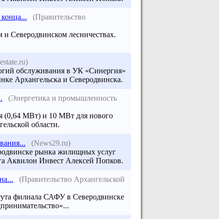
конца...
(Правительство
м и
Северодвинском
лесничествах.
estate.ru)
логий обслуживания в УК «Синергия»
нке Архангельска и Северодвинска.
.
(Энергетика и промышленность
 (0,64 МВт) и 10 МВт для нового
ельской области.
ания...
(News29.ru)
еродвинске рынка жилищных услуг
нга Аквилон Инвест Алексей Попков.
а...
(Правительство Архангельской
итута филиала САФУ в
Северодвинске
принимательство»...