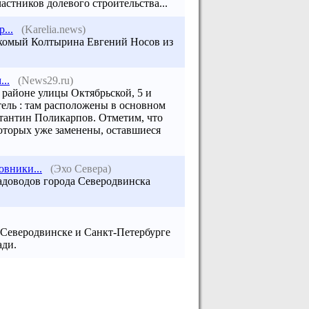
стников долевого строительства...
...
(Karelia.news)
акомый Колтырина Евгений Носов из
..
(News29.ru)
 районе улицы Октябрьской, 5 и
тель : там расположены в основном
тантин Поликарпов. Отметим, что
которых уже заменены, оставшиеся
вники...
(Эхо Севера)
садоводов города Северодвинска
 Северодвинске и Санкт-Петербурге
ади.