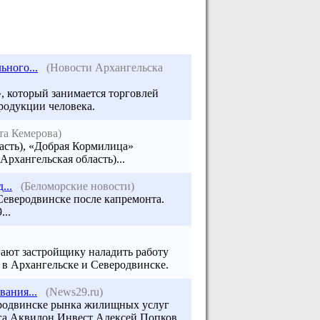
ьного...
(Новости Архангельска
 который занимается торговлей
родукции человека.
та Кемерова)
ласть), «Добрая Кормилица»
рхангельская область)...
...
(Беломорские новости)
Северодвинске
после капремонта.
...
ают застройщику наладить работу
 в Архангельске и Северодвинске.
ания...
(News29.ru)
еродвинске рынка жилищных услуг
нга Аквилон Инвест Алексей Попков.