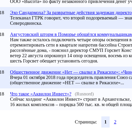
ООО «Высота» по факту незаконного привлечения денег уча
18
Эхо Сандармоха? За развратные действия задержан директор
Телеканал ГТРК говорит, что второй подозреваемый — зн
Северодвинска
.
18
Августовский шторм в Поморье обошёлся коммунальщикам.
Нам также осталось подключить четыре опоры освещения в
отремонтировать сети в квартале напротив бассейна Строи
расселённые дома, - пояснил директор СМУП Горсвет Конс
ветер 22 августа опрокинул 14 опор освещения, восемь из 
шесть Горсвет обещает установить сегодня.
18
Общественное движение «Нет — свалке в Рикасихе»: «Чино
Вчера 01 октября 2018 года председатель правления Союз 
(общественное движение «НЕТ — свалке в Рикасихе»...
18
Что такое «Аквилон Инвест»?
(Rusnord)
Сейчас холдинг «Аквилон Инвест» строит в Архангельске,
16 жилых комплексов – порядка 500 тыс. кв. м общей площ
Страницы:
1
2