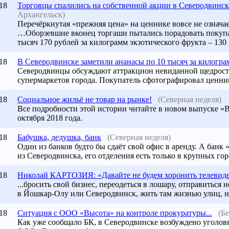
18
Торговцы спалились на собственной акции в Северодвинск
Архангельск)
Перечёркнутая «прежняя цена» на ценнике вовсе не означа
…Оборзевшие вконец торгаши пытались порадовать покупа
тысяч 170 рублей за килограмм экзотического фрукта – 130 
18
В
Северодвинске
заметили ананасы по 10 тысяч за килогра
Северодвинцы обсуждают аттракцион невиданной щедрости
супермаркетов города. Покупатель сфотографировал ценник
18
Социальное жильё не товар на рынке!
(Северная неделя)
Все подробности этой истории читайте в новом выпуске «
октября 2018 года.
18
Бабушка, дедушка, банк
(Северная неделя)
Один из банков будто бы сдаёт свой офис в аренду. А бан
из
Северодвинска
, его отделения есть только в крупных гор
18
Николай КАРТОЗИЯ: «Давайте не будем хоронить телевид
...бросить свой бизнес, переодеться в лошару, отправиться 
в Йошкар-Олу или Северодвинск, жить там жизнью улиц, н
18
Ситуация с ООО «Высота» на контроле прокуратуры...
(Б
Как уже сообщало БК, в
Северодвинске
возбуждено уголовн