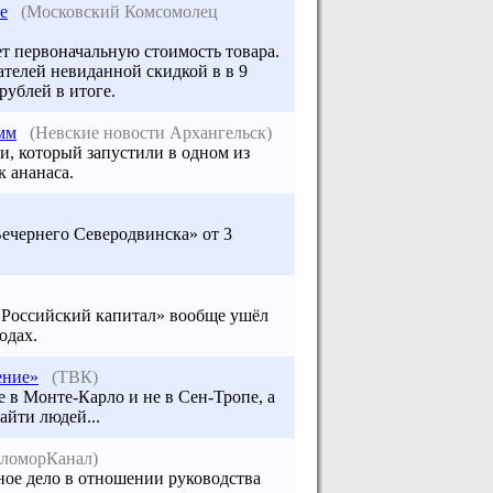
е
(Московский Комсомолец
ет первоначальную стоимость товара.
телей невиданной скидкой в в 9
рублей в итоге.
мм
(Невские новости Архангельск)
, который запустили в одном из
 ананаса.
Вечернего Северодвинска» от 3
к «Российский капитал» вообще ушёл
одах.
ение»
(ТВК)
не в Монте-Карло и не в Сен-Тропе, а
айти людей...
еломорКанал)
ое дело в отношении руководства