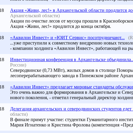
18
Акция «Живи, лес!» в Архангельской области продлится до 
Архангельской области)
Акции по очистке лесов от мусора прошли в Красноборско
Акция «Живи, лес!» продлится до конца октября.
18
«Аквилон Инвест» и «ЮИТ Сервис» посотрудничают...
(R
...уже приступили к совместному внедрению новых техно
- компании холдинга «Аквилон Инвест», работающей на ры
18
Инвестиционная конференция в Архангельске объединила..
России)
Северодвинске (0,73 МВт), жилых домов в столице Поморья
лесоперерабатывающего завода в Пинежском районе Арханг
18
«Аквилон Инвест» предлагает мировые стандарты обслужив
Это очень важно для формирования в Архангельске и Сев
нового поколения, - отметил генеральный директор холди
18
Делегация архангельских и северодвинских студентов едет н
области)
В финале примут участие: студентки Гуманитарного инст
Мария Игнатенко и Кристина Фролова (компетенция «Пред