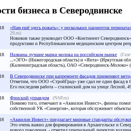
сти бизнеса в Северодвинске
18
«Нам ещё здесь рожать»: у нескольких пациенток перинатал
29.ru)
Новиков также руководит ООО «Континент Северодвинск»,
продуктами и Республиканским медицинским центром реп
18
Названы лучшие марки молока на российском рынке
(Газе
...«ЭГО» (Нижегородская область) и «Янта» (Иркутская об
(Калининградская область), ОАО «Северодвинск-Молоко» (А
18
В
Северодвинске
при капремонте фасадов применяют метод
Отметим, что ООО «СтройГрад» уже сдал не один фасад в
Его последняя работа – сталинский дом на улице Лесной, 49
18
Финский управдом
(NSP.ru)
Помимо того, отмечают в «Аквилон Инвест», финны помог
собственной УК «Синергия», которая обслуживает объекты
18
«Аквилон Инвест» предлагает мировые стандарты обслужив
Это очень важно для формирования в Архангельске и Сев
нового поколения, - отметил генеральный директор холди